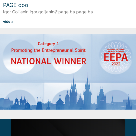
PAGE doo
Igor Golijanin igor.golijanin@page.ba page.ba
više »