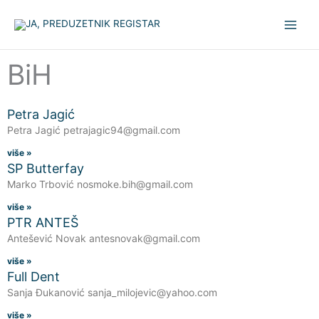
Pređi
na
sadržaj
BiH
Petra Jagić
Petra Jagić petrajagic94@gmail.com
više »
SP Butterfay
Marko Trbović nosmoke.bih@gmail.com
više »
PTR ANTEŠ
Antešević Novak antesnovak@gmail.com
više »
Full Dent
Sanja Đukanović sanja_milojevic@yahoo.com
više »