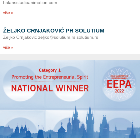
balansstudioanimation.com
više »
ŽELJKO CRNJAKOVIĆ PR SOLUTIUM
Željko Crnjaković zeljko@solutium.rs solutium.rs
više »