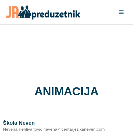
Pređi
na
sadržaj
ANIMACIJA
Škola Neven
Nevena Pehlivanović nevena@centarjezikaneven.com