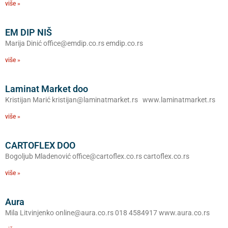
više »
EM DIP NIŠ
Marija Dinić office@emdip.co.rs emdip.co.rs
više »
Laminat Market doo
Kristijan Marić kristijan@laminatmarket.rs www.laminatmarket.rs
više »
CARTOFLEX DOO
Bogoljub Mladenović office@cartoflex.co.rs cartoflex.co.rs
više »
Aura
Mila Litvinjenko online@aura.co.rs 018 4584917 www.aura.co.rs