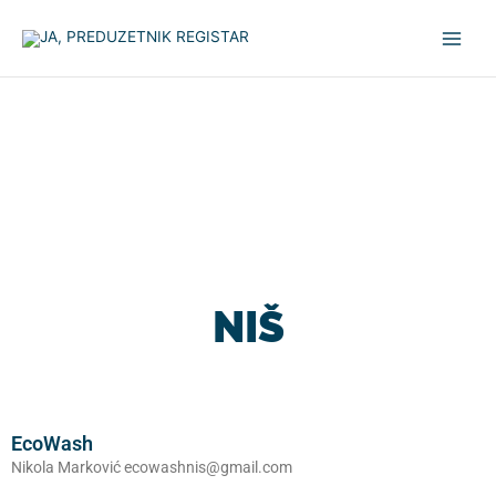
Pređi
na
sadržaj
NIŠ
EcoWash
Nikola Marković ecowashnis@gmail.com